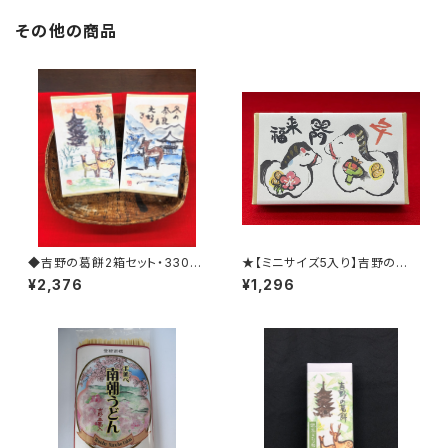
その他の商品
◆吉野の葛餅2箱セット・330g
★【ミニサイズ5入り】吉野の葛
【黒みつ・きな粉付き1箱・抹茶き
餅・黒みつきな粉付き ※2026
¥2,376
¥1,296
な粉付き1箱】
年干支柄