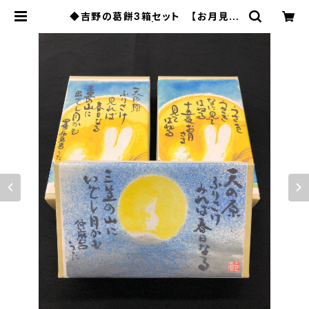
◆吉野の葛餅3箱セット 【お月見オ
リジナル掛け紙】 | よしのや 【吉野の
葛餅】