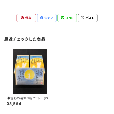
保存
シェア
LINE
ポスト
最近チェックした商品
◆吉野の葛餅3箱セット 【お月
見オリジナル掛け紙】
¥3,564