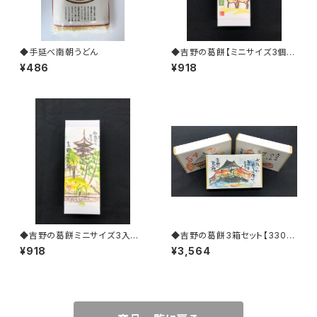
◆手延べ南朝うどん
◆吉野の葛餅【ミニサイズ3個入
り】 抹茶きな粉付き
¥486
¥918
◆吉野の葛餅ミニサイズ3入り
◆吉野の葛餅3箱セット【330g
【黒蜜・きな粉付】
黒みつ・きな粉付き】 ※お水取
¥918
¥3,564
り柄