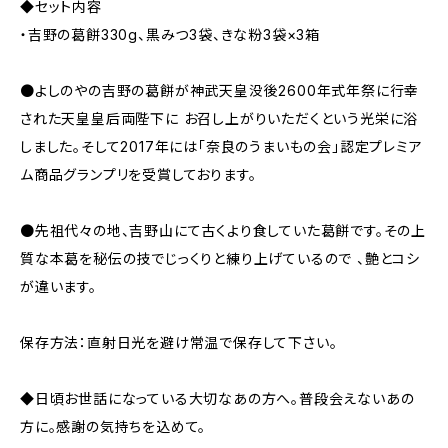
◆セット内容
・吉野の葛餅330g、黒みつ3袋、きな粉3袋×3箱
●よしのやの吉野の葛餅が神武天皇没後2600年式年祭に行幸
された天皇皇后両陛下に お召し上がりいただくという光栄に浴
しました。そして2017年には「奈良のうまいもの会」認定プレミア
ム商品グランプリを受賞しております。
●先祖代々の地、吉野山にて古くより食していた葛餅です。その上
質な本葛を秘伝の技でじっくりと練り上げているので 、艶とコシ
が違います。
保存方法：直射日光を避け常温で保存して下さい。
◆日頃お世話になっている大切なあの方へ。普段会えないあの
方に。感謝の気持ちを込めて。